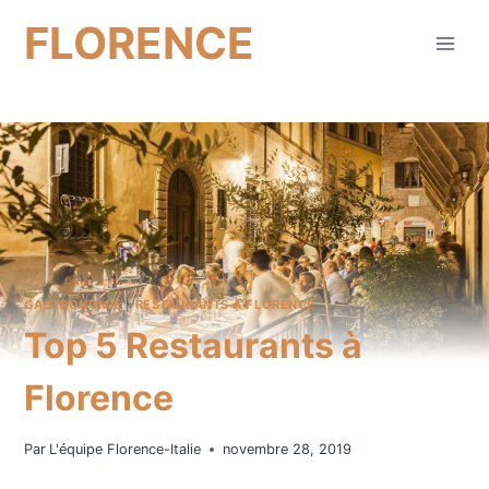
Aller
FLORENCE
au
contenu
GASTRONOMIE
|
RESTAURANTS À FLORENCE
Top 5 Restaurants à
Florence
Par
L'équipe Florence-Italie
novembre 28, 2019