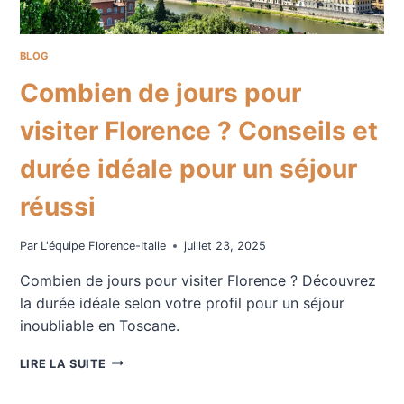
POINTS
À
CONNAÎTRE
BLOG
AVANT
Combien de jours pour
DE
PARTIR)
visiter Florence ? Conseils et
durée idéale pour un séjour
réussi
Par
L'équipe Florence-Italie
juillet 23, 2025
Combien de jours pour visiter Florence ? Découvrez
la durée idéale selon votre profil pour un séjour
inoubliable en Toscane.
COMBIEN
LIRE LA SUITE
DE
JOURS