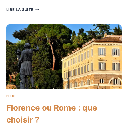
FLORENCE
LIRE LA SUITE
EN
COUPLE
:
EXPÉRIENCES
ET
HÔTELS
ROMANTIQUES
BLOG
Florence ou Rome : que
choisir ?