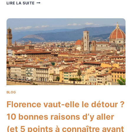
OFFICES
LIRE LA SUITE
OU
ACCADEMIA
:
QUEL
MUSÉE
CHOISIR
?
BLOG
Florence vaut-elle le détour ?
10 bonnes raisons d’y aller
(et 5 points à connaître avant