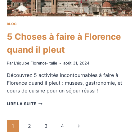
BLOG
5 Choses à faire à Florence
quand il pleut
Par
L'équipe Florence-Italie
août 31, 2024
Découvrez 5 activités incontournables à faire à
Florence quand il pleut : musées, gastronomie, et
cours de cuisine pour un séjour réussi !
5
LIRE LA SUITE
CHOSES
À
FAIRE
Navigation
Page
1
2
3
4
À
FLORENCE
suivante