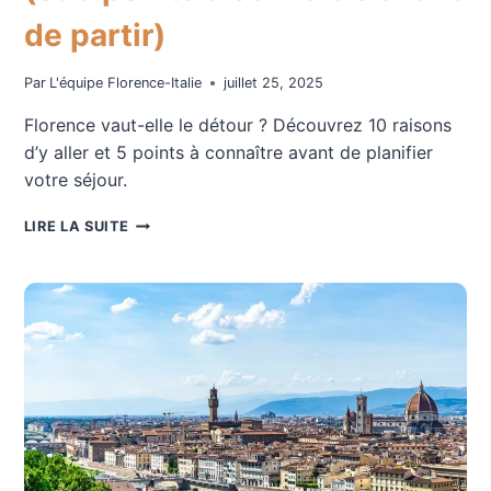
de partir)
Par
L'équipe Florence-Italie
juillet 25, 2025
Florence vaut-elle le détour ? Découvrez 10 raisons
d’y aller et 5 points à connaître avant de planifier
votre séjour.
FLORENCE
LIRE LA SUITE
VAUT-
ELLE
LE
DÉTOUR
?
10
BONNES
RAISONS
D’Y
ALLER
(ET
5