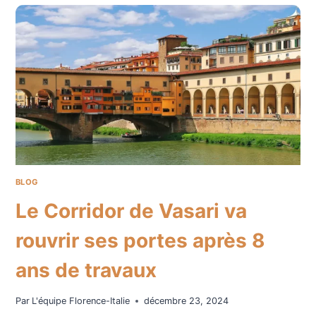
POUR
VISITER
FLORENCE
?
CONSEILS
ET
DURÉE
IDÉALE
POUR
UN
SÉJOUR
RÉUSSI
BLOG
Le Corridor de Vasari va
rouvrir ses portes après 8
ans de travaux
Par
L'équipe Florence-Italie
décembre 23, 2024