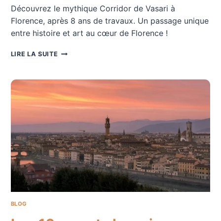
Découvrez le mythique Corridor de Vasari à
Florence, après 8 ans de travaux. Un passage unique
entre histoire et art au cœur de Florence !
LE
LIRE LA SUITE
CORRIDOR
DE
VASARI
VA
ROUVRIR
SES
PORTES
APRÈS
8
ANS
DE
TRAVAUX
BLOG