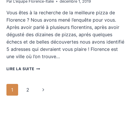
Par
L'équipe Florence-Italie
décembre 1, 2019
Vous êtes à la recherche de la meilleure pizza de
Florence ? Nous avons mené l’enquête pour vous.
Après avoir parlé à plusieurs florentins, après avoir
dégusté des dizaines de pizzas, aprés quelques
échecs et de belles découvertes nous avons identifié
5 adresses qui devraient vous plaire ! Florence est
une ville où l’on trouve…
MEILLEURE
LIRE LA SUITE
PIZZA
DE
FLORENCE
Navigation
Page
1
2
de
suivante
page