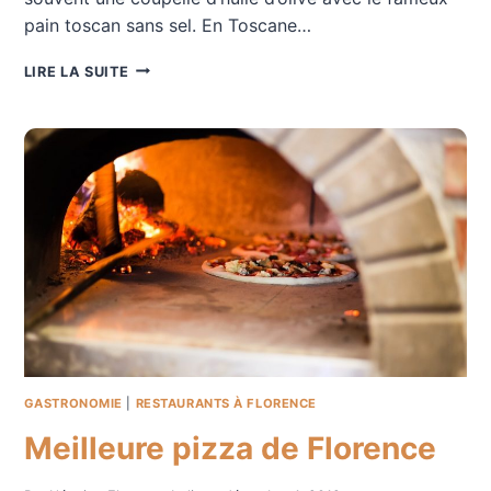
pain toscan sans sel. En Toscane…
L’HUILE
LIRE LA SUITE
D’OLIVE
DE
TOSCANE
GASTRONOMIE
|
RESTAURANTS À FLORENCE
Meilleure pizza de Florence