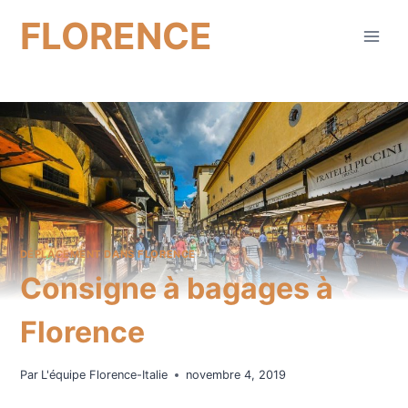
Aller
FLORENCE
au
contenu
DÉPLACEMENT DANS FLORENCE
Consigne à bagages à
Florence
Par
L'équipe Florence-Italie
novembre 4, 2019