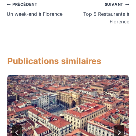
Navigation
PRÉCÉDENT
SUIVANT
Un week-end à Florence
Top 5 Restaurants à
de
Florence
l’article
Publications similaires