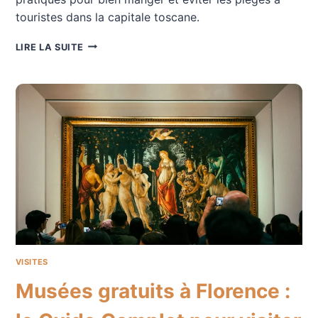
touristes dans la capitale toscane.
TROUVER
LIRE LA SUITE
UN
RESTAURANT
À
FLORENCE
:
L’ART
DE
BIEN
MANGER
DANS
LA
CAPITALE
TOSCANE
VISITES
Musées gratuits à Florence :