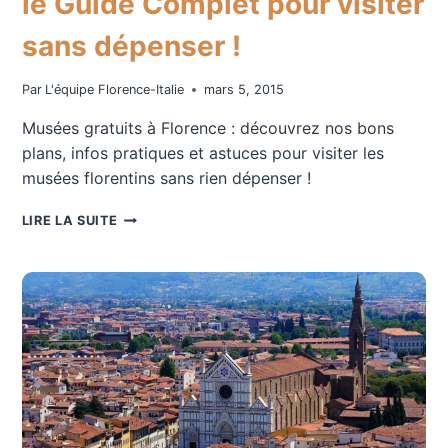
le Guide Complet pour visiter
sans dépenser !
Par
L'équipe Florence-Italie
mars 5, 2015
Musées gratuits à Florence : découvrez nos bons
plans, infos pratiques et astuces pour visiter les
musées florentins sans rien dépenser !
MUSÉES
LIRE LA SUITE
GRATUITS
À
FLORENCE
:
LE
GUIDE
COMPLET
POUR
VISITER
SANS
DÉPENSER