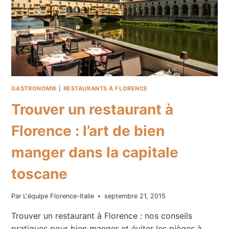
GASTRONOMIE
|
RESTAURANTS À FLORENCE
Trouver un restaurant à
Florence : l’art de bien
manger dans la capitale
toscane
Par
L'équipe Florence-Italie
septembre 21, 2015
Trouver un restaurant à Florence : nos conseils
pratiques pour bien manger et éviter les pièges à