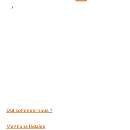
de
précédente
Page
suivante
page
Qui sommes-nous ?
Mentions légales