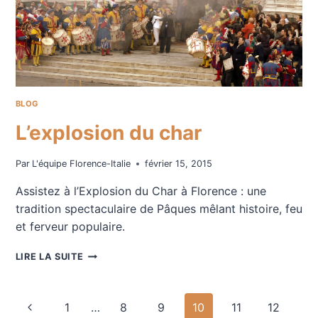
BLOG
L’explosion du char
Par
L'équipe Florence-Italie
février 15, 2015
Assistez à l’Explosion du Char à Florence : une
tradition spectaculaire de Pâques mêlant histoire, feu
et ferveur populaire.
L’EXPLOSION
LIRE LA SUITE
DU
CHAR
Navigation
Page
1
…
8
9
10
11
12