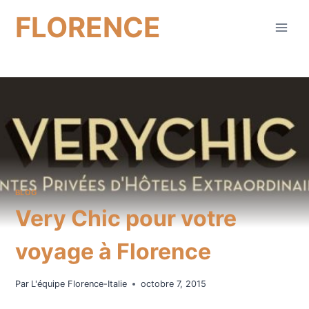
Aller
FLORENCE
au
contenu
BLOG
Very Chic pour votre
voyage à Florence
Par
L'équipe Florence-Italie
octobre 7, 2015