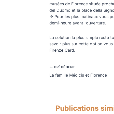
musées de Florence située proche 
del Duomo et la place della Signo
=> Pour les plus matinaux vous p
demi-heure avant l’ouverture.
La solution la plus simple reste t
savoir plus sur cette option vous 
Firenze Card.
Navigation
PRÉCÉDENT
La famille Médicis et Florence
de
l’article
Publications simi