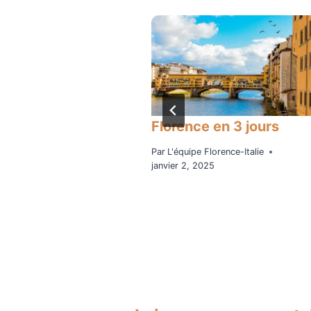
cs de Florence
Florence en 3 jours
Florence-Italie
Par
L'équipe Florence-Italie
, 2015
janvier 2, 2025