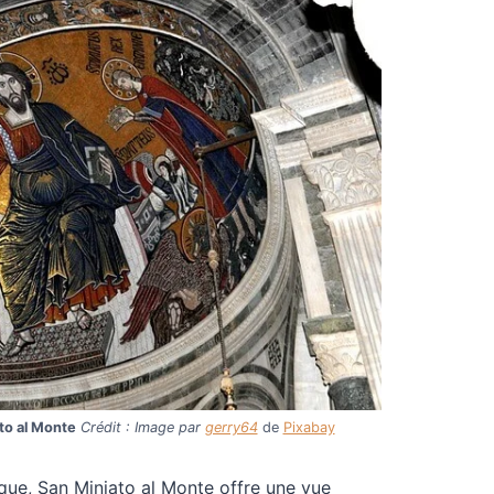
ato al Monte
Crédit : Image par
gerry64
de
Pixabay
que, San Miniato al Monte offre une vue