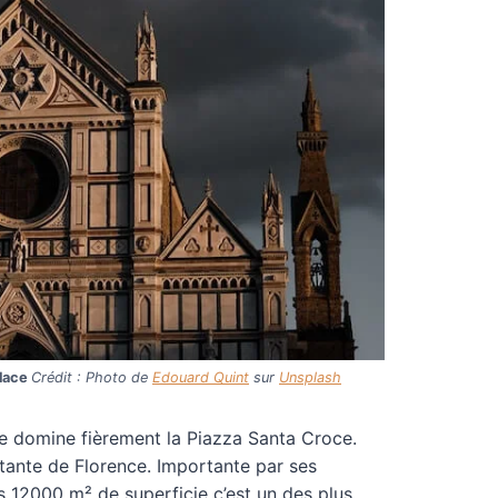
place
Crédit : Photo de
Edouard Quint
sur
Unsplash
ue domine fièrement la Piazza Santa Croce.
tante de Florence. Importante par ses
s 12000 m² de superficie c’est un des plus