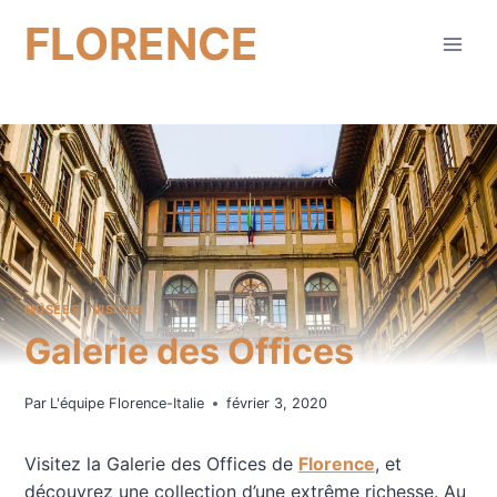
Aller
FLORENCE
au
contenu
MUSÉES
|
VISITES
Galerie des Offices
Par
L'équipe Florence-Italie
février 3, 2020
Visitez la Galerie des Offices de
Florence
, et
découvrez une collection d’une extrême richesse. Au